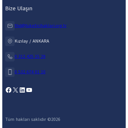
Bize Ulaşın
thd@tuketicihaklari.org.tr
Kızılay / ANKARA
0 312 425 15 29
0 532 674 01 10
Facebook
X
LinkedIn
YouTube
Tüm hakları saklıdır ©
2026