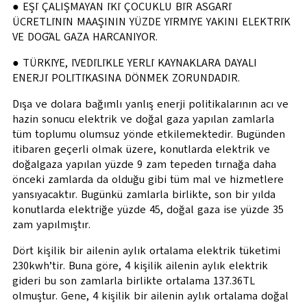
● EŞİ ÇALIŞMAYAN İKİ ÇOCUKLU BİR ASGARİ
ÜCRETLİNİN MAAŞININ YÜZDE YİRMİYE YAKINI ELEKTRİK
VE DOĞAL GAZA HARCANIYOR.
● TÜRKİYE, İVEDİLİKLE YERLİ KAYNAKLARA DAYALI
ENERJİ POLİTİKASINA DÖNMEK ZORUNDADIR.
Dışa ve dolara bağımlı yanlış enerji politikalarının acı ve
hazin sonucu elektrik ve doğal gaza yapılan zamlarla
tüm toplumu olumsuz yönde etkilemektedir. Bugünden
itibaren geçerli olmak üzere, konutlarda elektrik ve
doğalgaza yapılan yüzde 9 zam tepeden tırnağa daha
önceki zamlarda da olduğu gibi tüm mal ve hizmetlere
yansıyacaktır. Bugünkü zamlarla birlikte, son bir yılda
konutlarda elektriğe yüzde 45, doğal gaza ise yüzde 35
zam yapılmıştır.
Dört kişilik bir ailenin aylık ortalama elektrik tüketimi
230kwh’tir. Buna göre, 4 kişilik ailenin aylık elektrik
gideri bu son zamlarla birlikte ortalama 137.36TL
olmuştur. Gene, 4 kişilik bir ailenin aylık ortalama doğal