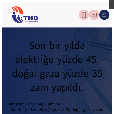
Son bir yılda
elektriğe yüzde 45,
doğal gaza yüzde 35
zam yapıldı.
Anasayfa
Basın Açıklamaları
Son bir yılda elektriğe yüzde 45, doğal gaza yüzde