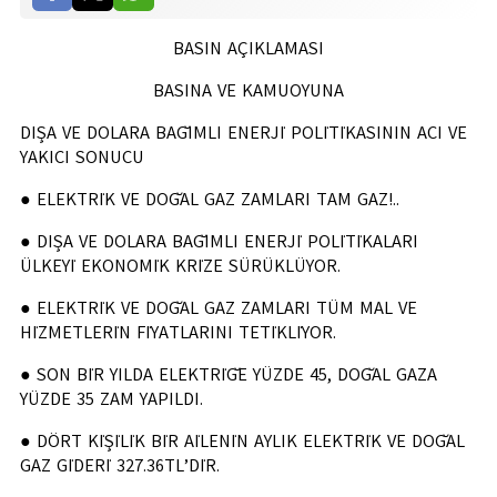
BASIN AÇIKLAMASI
BASINA VE KAMUOYUNA
DIŞA VE DOLARA BAĞIMLI ENERJİ POLİTİKASININ ACI VE
YAKICI SONUCU
● ELEKTRİK VE DOĞAL GAZ ZAMLARI TAM GAZ!..
● DIŞA VE DOLARA BAĞIMLI ENERJİ POLİTİKALARI
ÜLKEYİ EKONOMİK KRİZE SÜRÜKLÜYOR.
● ELEKTRİK VE DOĞAL GAZ ZAMLARI TÜM MAL VE
HİZMETLERİN FİYATLARINI TETİKLİYOR.
● SON BİR YILDA ELEKTRİĞE YÜZDE 45, DOĞAL GAZA
YÜZDE 35 ZAM YAPILDI.
● DÖRT KİŞİLİK BİR AİLENİN AYLIK ELEKTRİK VE DOĞAL
GAZ GİDERİ 327.36TL’DİR.