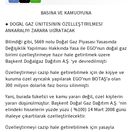
BASINA VE KAMUOYUNA
● DOĞAL GAZ ÜNİTESİNİN ÖZELLEŞTİRİLMESİ
ANKARALIYI ZARARA UĞRATACAK
Bilindiği gibi, 5669 nolu Doğal Gaz Piyasası Yasasında
Değişiklik Yapılması Hakkında Yasa ile EGO’nun doğal gaz
birimi özelleştirmeye hazır hale getirilmek üzere
Başkent Doğalgaz Dağıtım A.Ş. ‘ye devredilmişti
Özelleştirmeyi cazip hale getirebilmek için de kişiye ve
kuruma özel ayrıcalık yapılarak EGO’nun BOTAŞ’a olan
300 milyon dolarlık faiz borcu silinmişti.
Yani, burada tüketici ve kamu yararı değil, özel kişilerin
yararı düşünülmüştür. Başkent Doğal Gaz Dağıtım A.Ş. ‘nin
elindeki hisselerin yüzde yüzü ( %100) 14 Mart 2008 günü
ihaleye çıkartılarak özelleştirilecektir.
Özelleştirmeyi cazip hale getirebilmek için yasayla