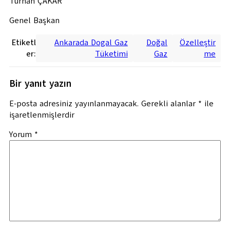
Turhan ÇAKAR
Genel Başkan
Etiketl
Ankarada Dogal Gaz
Doğal
Özelleştir
er:
Tüketimi
Gaz
me
Bir yanıt yazın
E-posta adresiniz yayınlanmayacak.
Gerekli alanlar
*
ile
işaretlenmişlerdir
Yorum
*