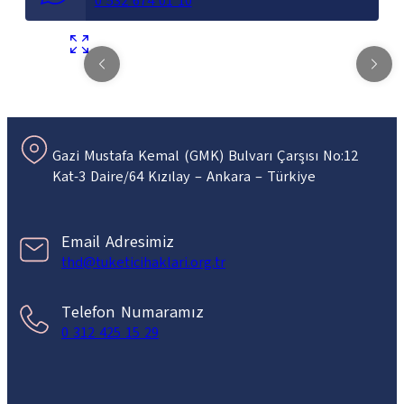
0 532 674 01 10
Gazi Mustafa Kemal (GMK) Bulvarı Çarşısı No:12
Kat-3 Daire/64 Kızılay – Ankara – Türkiye
Email Adresimiz
thd@tuketicihaklari.org.tr
Telefon Numaramız
0 312 425 15 29