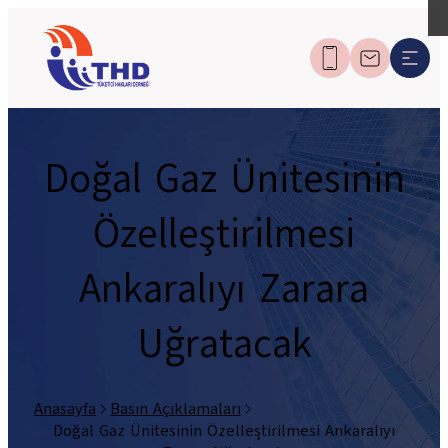
Doğal Gaz Ünitesinin
Özelleştirilmesi
Ankaralıyı Zarara
Uğratacak
Anasayfa
Basın Açıklamaları
Doğal Gaz Ünitesinin Özelleştirilmesi Ankaralıyı