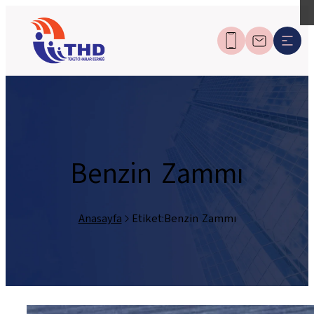
Benzin Zammı
Anasayfa
Etiket:Benzin Zammı