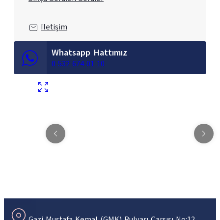
İletişim
Whatsapp Hattımız
0 532 674 01 10
Gazi Mustafa Kemal (GMK) Bulvarı Çarşısı No:12