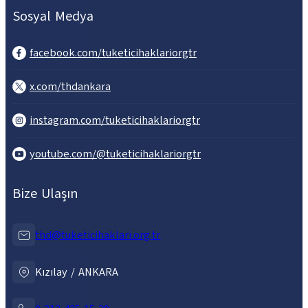
Sosyal Medya
facebook.com/tuketicihaklariorgtr
x.com/thdankara
instagram.com/tuketicihaklariorgtr
youtube.com/@tuketicihaklariorgtr
Bize Ulaşın
thd@tuketicihaklari.org.tr
Kızılay / ANKARA