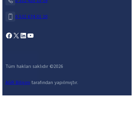
0 312 425 15 29
0 532 674 01 10
Facebook
X
LinkedIn
YouTube
Tüm hakları saklıdır ©
2026
AGR Bilişim
tarafından yapılmıştır.