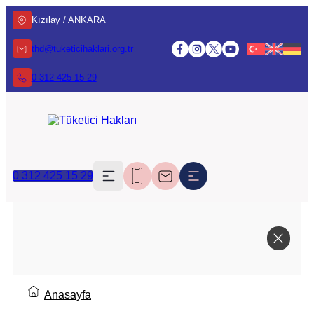
Kızılay / ANKARA
thd@tuketicihaklari.org.tr
0 312 425 15 29
0 312 425 15 29
Anasayfa