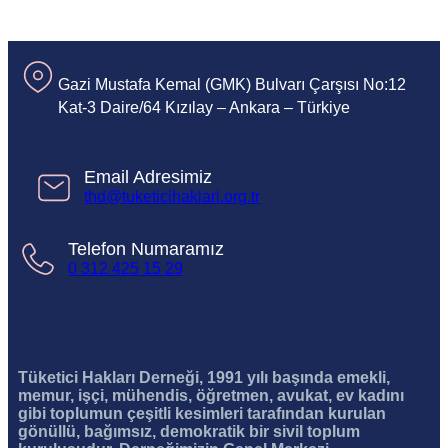
Gazi Mustafa Kemal (GMK) Bulvarı Çarşısı No:12
Kat-3 Daire/64 Kızılay – Ankara – Türkiye
Email Adresimiz
thd@tuketicihaklari.org.tr
Telefon Numaramız
0 312 425 15 29
Tüketici Hakları Derneği, 1991 yılı başında emekli,
memur, işçi, mühendis, öğretmen, avukat, ev kadını
gibi toplumun çeşitli kesimleri tarafından kurulan
gönüllü, bağımsız, demokratik bir sivil toplum