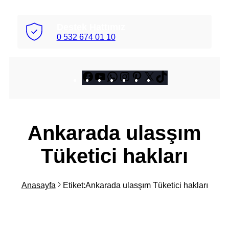
Destek Hattımız
0 532 674 01 10
Facebook
YouTube
WhatsApp
Instagram
Pinterest
X
TikTok
Ankarada ulasşım
Tüketici hakları
Anasayfa
Etiket:Ankarada ulasşım Tüketici hakları